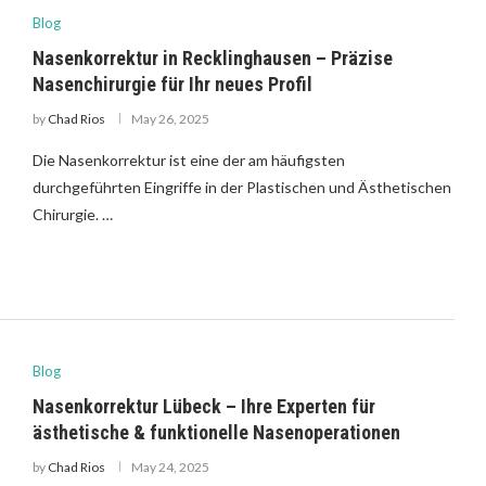
Blog
Nasenkorrektur in Recklinghausen – Präzise
Nasenchirurgie für Ihr neues Profil
by
Chad Rios
May 26, 2025
Die Nasenkorrektur ist eine der am häufigsten
durchgeführten Eingriffe in der Plastischen und Ästhetischen
Chirurgie. …
Blog
Nasenkorrektur Lübeck – Ihre Experten für
ästhetische & funktionelle Nasenoperationen
by
Chad Rios
May 24, 2025