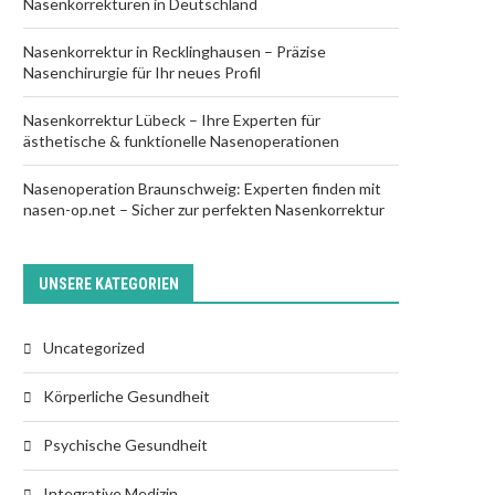
Nasenkorrekturen in Deutschland
Nasenkorrektur in Recklinghausen – Präzise
Nasenchirurgie für Ihr neues Profil
entale Stärke: Strategien für eine
Nasenkorrektur Lübeck – Ihre Experten für
ästhetische & funktionelle Nasenoperationen
esunde Psyche
y
Chad Rios
March 1, 2025
Nasenoperation Braunschweig: Experten finden mit
nasen-op.net – Sicher zur perfekten Nasenkorrektur
UNSERE KATEGORIEN
Uncategorized
Körperliche Gesundheit
Psychische Gesundheit
Integrative Medizin