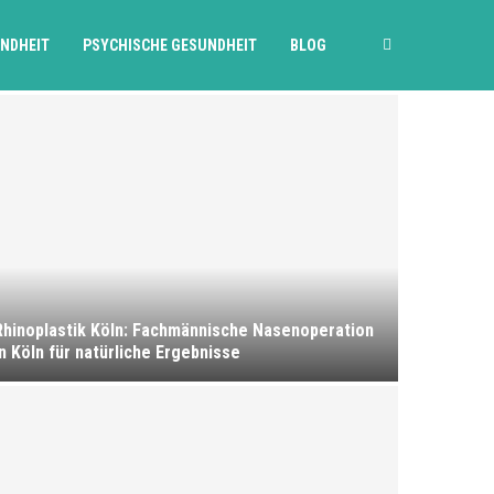
UNDHEIT
PSYCHISCHE GESUNDHEIT
BLOG
Rhinoplastik Köln: Fachmännische Nasenoperation
in Köln für natürliche Ergebnisse