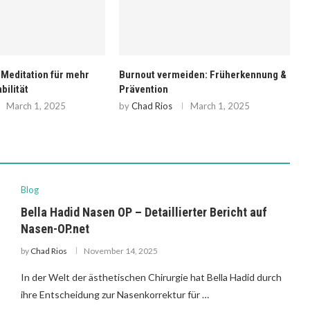
iden: Früherkennung &
Stress abbauen & innere Ruhe finden:
M
So gelingt es
g
March 1, 2025
by
Chad Rios
March 1, 2025
b
Blog
Bella Hadid Nasen OP – Detaillierter Bericht auf
Nasen-OP.net
by
Chad Rios
November 14, 2025
In der Welt der ästhetischen Chirurgie hat Bella Hadid durch
ihre Entscheidung zur Nasenkorrektur für …