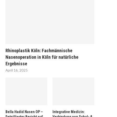
Rhinoplastik Köln: Fachmännische
Nasenoperation in Köln für natürliche
Ergebnisse
April 16, 2025
Bella Hadid Nasen OP –
Integrative Medizin:
Detaillierter Bericht auf
Verbindung von Schul- &